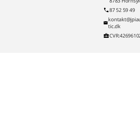
8783 Hornsyl
87 52 59 49
kontakt@jpi
tic.dk
CVR:4269610
LinkedIn
Youtube
Persondatapolitik
Cookiepoliti