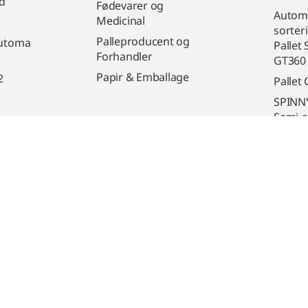
d
Fødevarer og
Automa
Medicinal
sorter
Palleproducent og
automa
Pallet
Forhandler
GT360
Papir & Emballage
2
Pallet
SPINN
Semi‑a
Folievi
Plads
indust
k
© 2026 JPI Automatic