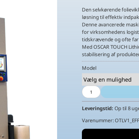
Den selvkørende folievik
løsning til effektiv indp
Denne avancerede maskin
for virksomhedens logist
tidskrævende og ofte farl
Med OSCAR TOUCH Lithiu
stabilisering af produkter
Model
Oskar
Touch
Lithium
Leveringstid:
Op til 8 ug
–
selvkørende
Varenummer:
OTLV1_EF
folievikler
antal