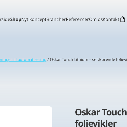
rside
Shop
Nyt koncept
Brancher
Referencer
Om os
Kontakt
ninger til automatisering
/ Oskar Touch Lithium – selvkørende folievi
Oskar Touch
folievikler