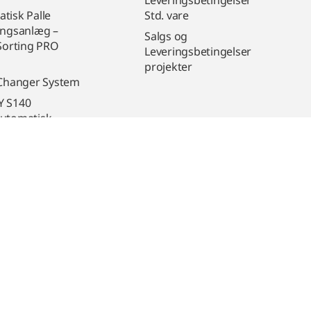
tisk Palle
Std. vare
ingsanlæg –
Salgs og
 Sorting PRO
Leveringsbetingelser
projekter
 Changer System
Y S140
utomatisk
kler –
besparende og
rioptimeret
Kontakt os