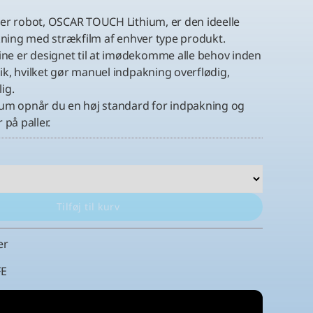
ler robot, OSCAR TOUCH Lithium, er den ideelle
akning med strækfilm af enhver type produkt.
e er designet til at imødekomme alle behov inden
ik, hvilket gør manuel indpakning overflødig,
ig.
m opnår du en høj standard for indpakning og
 på paller.
Tilføj til kurv
er
FE