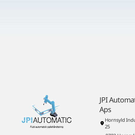
JPI Automat
Aps
Hornsyld Indu
25