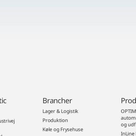
ic
Brancher
Prod
Lager & Logistik
OPTIMU
automa
Produktion
strivej
og udf
Køle og Frysehuse
InLine