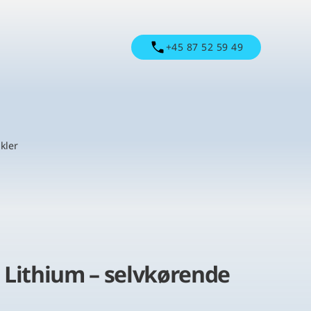
+45 87 52 59 49
kler
 Lithium – selvkørende