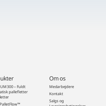
ukter
Om os
M 300 – Fuldt
Medarbejdere
tisk pallefletter
Kontakt
letter
Salgs og
 PalletFlow™
Leveringsbetingelser