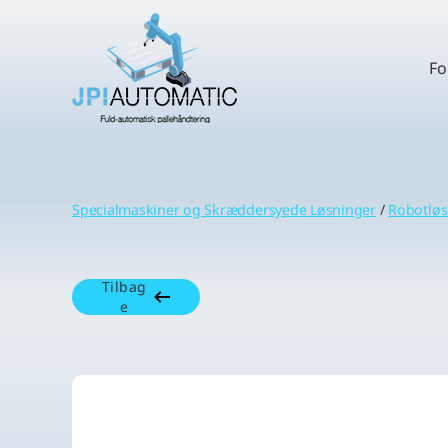
Fo
Specialmaskiner og Skræddersyede Løsninger
/
Robotløs
Tilbag
e