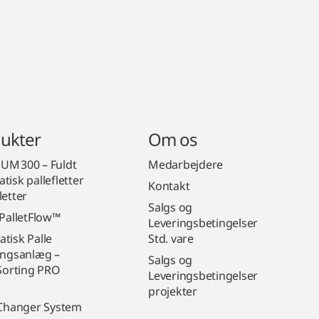
ukter
Om os
M 300 – Fuldt
Medarbejdere
tisk pallefletter
Kontakt
letter
Salgs og
 PalletFlow™
Leveringsbetingelser
tisk Palle
Std. vare
ingsanlæg –
Salgs og
 Sorting PRO
Leveringsbetingelser
projekter
 Changer System