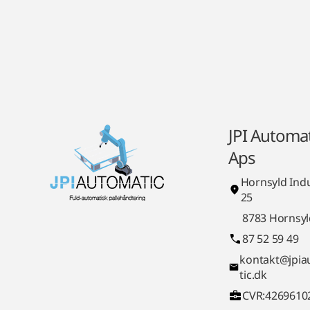
JPI Automat
Aps
Hornsyld Indu
25
8783 Hornsyl
87 52 59 49
kontakt@jpi
tic.dk
CVR:4269610