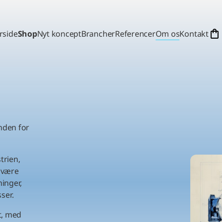
rside
Shop
Nyt koncept
Brancher
Referencer
Om os
Kontakt
inden for
trien,
t være
ninger,
ser.
t, med