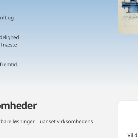
rift og
idelighed
il næste
fremtid.
somheder
lerbare løsninger – uanset virksomhedens
Vil 