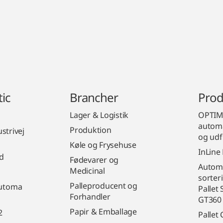
ic
Brancher
Prod
Lager & Logistik
OPTIMU
automa
Produktion
strivej
og udf
Køle og Frysehuse
InLine
d
Fødevarer og
Automa
Medicinal
sorter
Palleproducent og
automa
Pallet
Forhandler
GT360
Papir & Emballage
2
Pallet