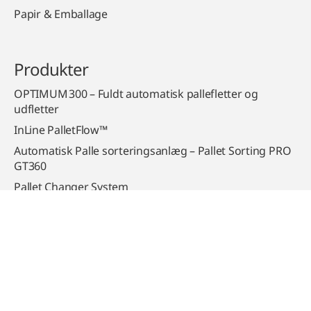
Papir & Emballage
Produkter
OPTIMUM 300 – Fuldt automatisk pallefletter og
udfletter
InLine PalletFlow™
Automatisk Palle sorteringsanlæg – Pallet Sorting PRO
GT360
Pallet Changer System
SPINNY S140 Semi‑automatisk Folievikler –
Pladsbesparende og industrioptimeret
Om os
Medarbejdere