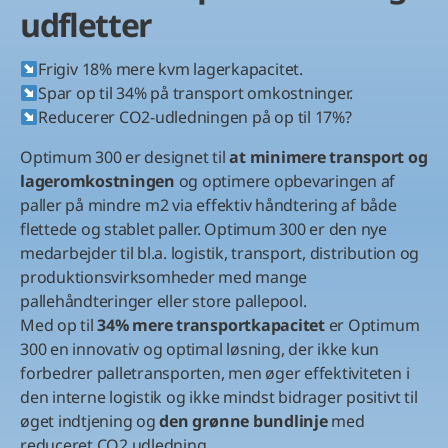
udfletter
Frigiv 18% mere kvm lagerkapacitet.
Spar op til 34% på transport omkostninger.
Reducerer CO2-udledningen på op til 17%?
Optimum 300 er designet til
at minimere transport og
lageromkostningen
og optimere opbevaringen af
paller på mindre m2 via effektiv håndtering af både
flettede og stablet paller. Optimum 300 er den nye
medarbejder til bl.a. logistik, transport, distribution og
produktionsvirksomheder med mange
pallehåndteringer eller store pallepool.
Med op til
34% mere transportkapacitet
er Optimum
300 en innovativ og optimal løsning, der ikke kun
forbedrer palletransporten, men øger effektiviteten i
den interne logistik og ikke mindst bidrager positivt til
øget indtjening og
den grønne bundlinje
med
reduceret CO2 udledning.