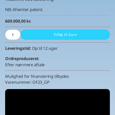
NB: Afventer patent.
669.000,00
kr.
OPTIMUM 300
Tilføj til kurv
–
Fuldt
Leveringstid:
Op til 12 uger
automatisk
pallefletter
Ordreproduceret
og
Efter nærmere aftale
udfletter
antal
Mulighed for finansiering tilbydes
Varenummer:
OF23_GP