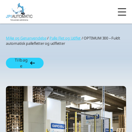
Miljø og Genanvendelse
/
Palle Flet og Udflet
/ OPTIMUM 300 – Fuldt
automatisk pallefletter og udfletter
Tilbag
e