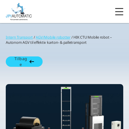
Intern Transport
/
AGV/Mobile robotter
/ HIK CTU Mobile robot –
Autonom AGV til effektiv karton- & palletransport
Tilbag
e