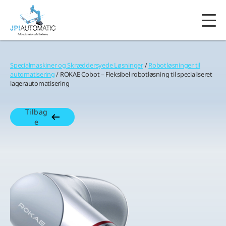
Specialmaskiner og Skræddersyede Løsninger
/
Robotløsninger til
automatisering
/ ROKAE Cobot – Fleksibel robotløsning til specialiseret
lagerautomatisering
Tilbag
e