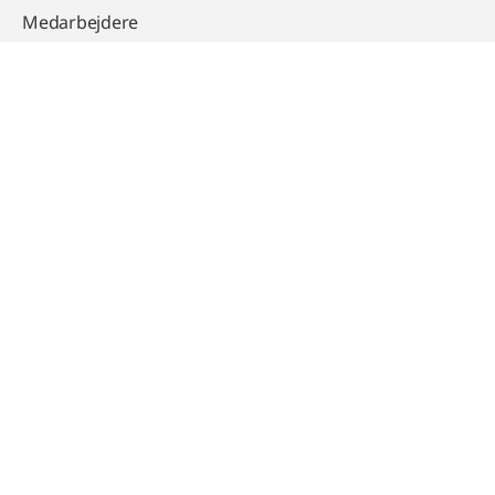
Medarbejdere
Kontakt
Salgs og Leveringsbetingelser Std. vare
Salgs og Leveringsbetingelser projekter
LinkedIn
Youtube
Persondatapolitik
Cookiepolitik
Kontakt os
© 2026 JPI Automatic