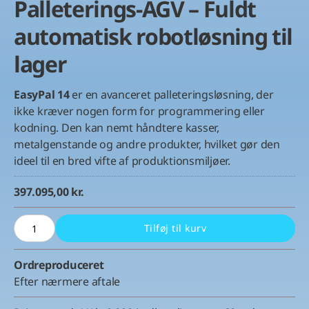
Palleterings-AGV – Fuldt
automatisk robotløsning til
lager
EasyPal 14
er en avanceret palleteringsløsning, der
ikke kræver nogen form for programmering eller
kodning. Den kan nemt håndtere kasser,
metalgenstande og andre produkter, hvilket gør den
ideel til en bred vifte af produktionsmiljøer.
397.095,00
kr.
EasyPal 14
Tilføj til kurv
Cobot
Palleterings-
Ordreproduceret
AGV
Efter nærmere aftale
–
Fuldt