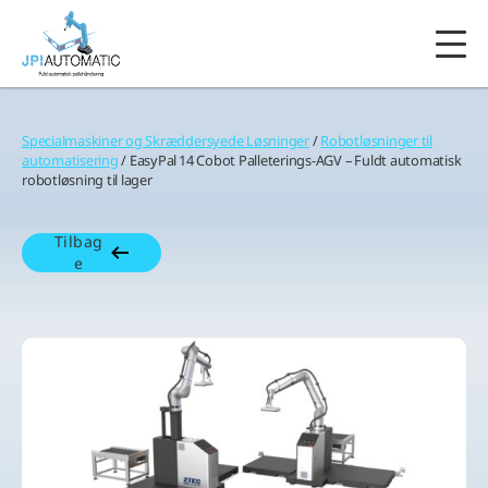
Specialmaskiner og Skræddersyede Løsninger
/
Robotløsninger til
automatisering
/ EasyPal 14 Cobot Palleterings-AGV – Fuldt automatisk
robotløsning til lager
Tilbag
e