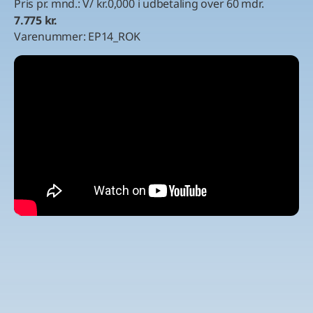
automatisk
Pris pr. mnd.: V/ kr.0,000 i udbetaling over 60 mdr.
robotløsning
7.775 kr.
til
Varenummer:
EP14_ROK
lager
antal