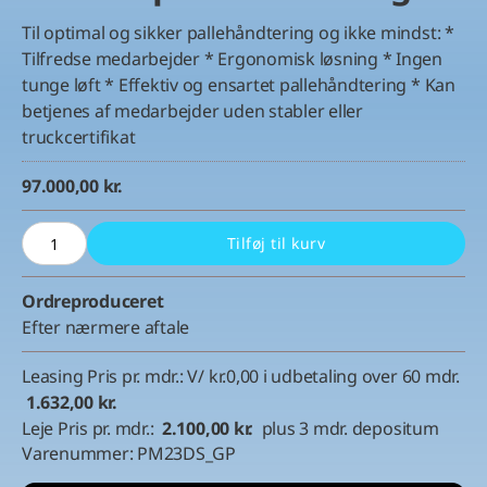
Til optimal og sikker pallehåndtering og ikke mindst: *
Tilfredse medarbejder * Ergonomisk løsning * Ingen
tunge løft * Effektiv og ensartet pallehåndtering * Kan
betjenes af medarbejder uden stabler eller
truckcertifikat
97.000,00
kr.
DS‑Pallemagasin
Tilføj til kurv
automatisk
–
Ordreproduceret
Sikker
Efter nærmere aftale
&
effektiv
pallehåndtering
Leasing Pris pr. mdr.: V/ kr.0,00 i udbetaling over 60 mdr.
antal
1.632,00 kr.
Leje Pris pr. mdr.:
2.100,00 kr.
plus 3 mdr. depositum
Varenummer:
PM23DS_GP