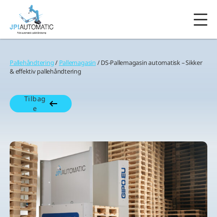
Pallehåndtering
/
Pallemagasin
/ DS‑Pallemagasin automatisk – Sikker
& effektiv pallehåndtering
Tilbag
e