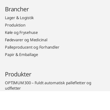
Brancher
Lager & Logistik
Produktion
Køle og Frysehuse
Fødevarer og Medicinal
Palleproducent og Forhandler
Papir & Emballage
Produkter
OPTIMUM 300 – Fuldt automatisk pallefletter og
udfletter
InLine PalletFlow™
Automatisk Palle sorteringsanlæg – Pallet Sorting PRO
GT360